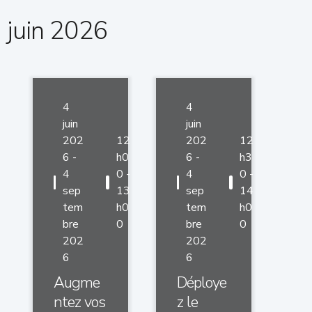
juin 2026
4
4
juin
juin
202
12
202
12
6 -
h0
6 -
h3
4
0 -
4
0 -
sep
13
sep
14
tem
h0
tem
h0
bre
0
bre
0
202
202
6
6
Augme
Déploye
ntez vos
z le