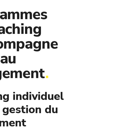
rammes
aching
compagne
 au
gement
.
g individuel
 gestion du
ement