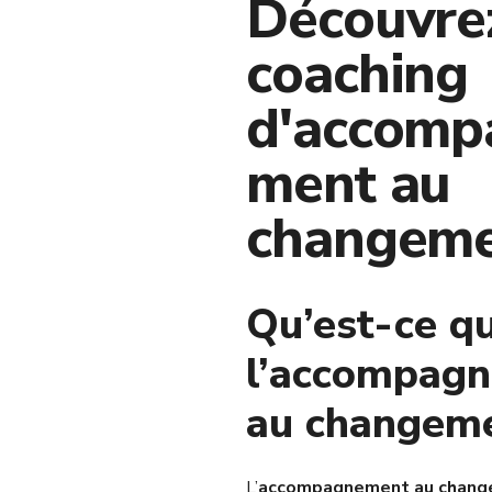
Découvrez
coaching
d'accomp
ment au
changem
Qu’est-ce q
l’accompag
au changeme
L’
accompagnement au chan