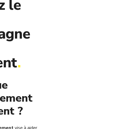
 le
agne
ent
.
ue
nement
nt ?
gement
vise à aider