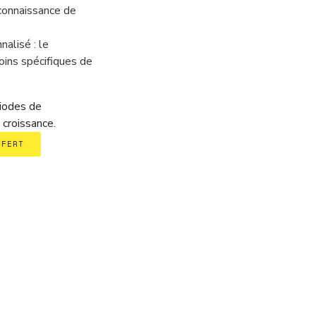
connaissance de
alisé : le
oins spécifiques de
riodes de
croissance.
FFERT