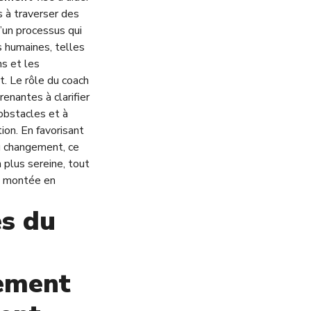
s à traverser des
d’un processus qui
 humaines, telles
ns et les
t. Le rôle du coach
enantes à clarifier
 obstacles et à
ion.
En favorisant
u changement, ce
 plus sereine, tout
a montée en
es du
ement