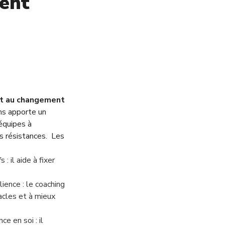
ent
t au changement
ons apporte un
équipes à
s résistances.
Les
 : il aide à fixer
ience : le coaching
acles et à mieux
ce en soi : il