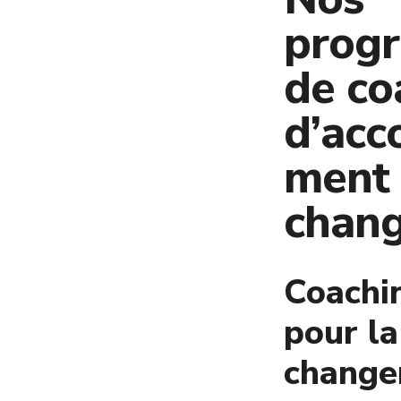
prog
de co
d’ac
ment
chan
Coachin
pour la
chang