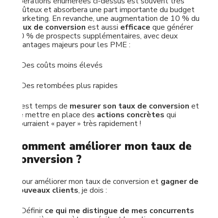
opérations énumérées ci-dessus est souvent très
coûteux et absorbera une part importante du budget
marketing. En revanche, une augmentation de 10 % du
taux de conversion
est aussi
efficace
que générer
10 % de prospects supplémentaires, avec deux
avantages majeurs pour les PME :
– Des coûts moins élevés
– Des retombées plus rapides
Il est temps de
mesurer son taux de conversion
et
de mettre en place des
actions concrètes
qui
pourraient « payer » très rapidement !
Comment améliorer mon taux de
conversion ?
Pour améliorer mon taux de conversion et
gagner de
nouveaux clients
, je dois :
– Définir
ce qui me distingue de mes concurrents