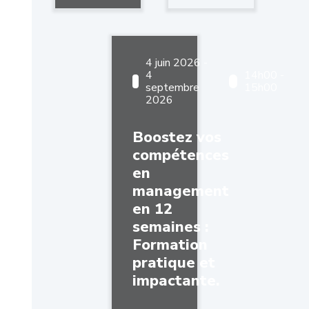
4 juin 2026 -
4
14h00 -
septembre
15h00
2026
Boostez vos
compétences
en
management
en 12
semaines :
Formation
pratique et
impactante.