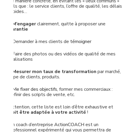
de manière concrète, en évitant les « lieux communs »
tels que : le service clients, l’offre de qualité, les délais
rapides…
–
M’engager
clairement, quitte à proposer une
garantie
– Demander à mes clients de
témoigner
– Faire des photos ou des vidéos de qualité de mes
réalisations
–
Mesurer mon taux de transformation
par marché,
type de clients, produits.
–
Me fixer des objectifs
, former mes commerciaux :
définir des scripts de vente, etc.
Attention, cette liste est loin d’être exhaustive et
doit être adaptée à votre activité
!
Un coach d’entreprise
ActionCOACH
est un
professionnel expérimenté qui vous permettra de