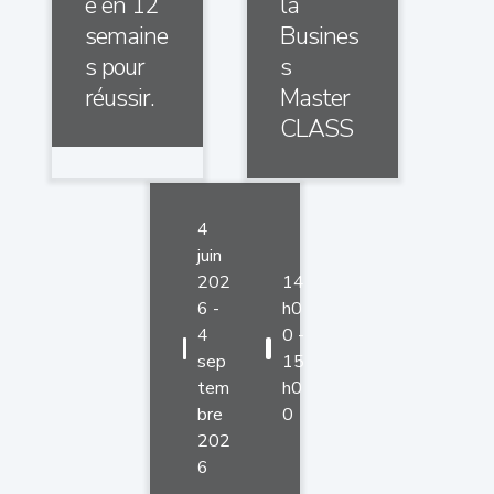
e en 12
la
semaine
Busines
s pour
s
réussir.
Master
CLASS
4
juin
202
14
6 -
h0
4
0 -
sep
15
tem
h0
bre
0
202
6