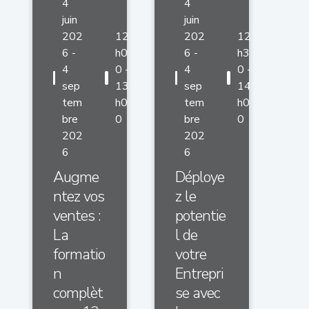
4
4
juin
juin
202
12
202
12
6 -
h0
6 -
h3
4
0 -
4
0 -
sep
13
sep
14
tem
h0
tem
h0
bre
0
bre
0
202
202
6
6
Augme
Déploye
ntez vos
z le
ventes :
potentie
La
l de
formatio
votre
n
Entrepri
complèt
se avec