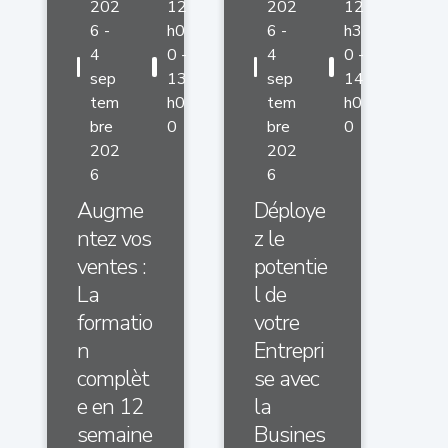
202
12
202
12
6 -
h0
6 -
h3
4
0 -
4
0 -
sep
13
sep
14
tem
h0
tem
h0
bre
0
bre
0
202
202
6
6
Augme
Déploye
ntez vos
z le
ventes :
potentie
La
l de
formatio
votre
n
Entrepri
complèt
se avec
e en 12
la
semaine
Busines