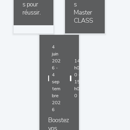
s pour
s
réussir.
Master
CLASS
4
juin
202
14
6 -
h0
4
0 -
sep
15
tem
h0
bre
0
202
6
Boostez
vos