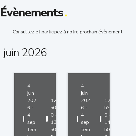
Évènements
.
Consultez et participez à notre prochain évènement.
juin 2026
4
4
juin
juin
202
12
202
12
6 -
h0
6 -
h3
4
0 -
4
0 -
sep
13
sep
14
tem
h0
tem
h0