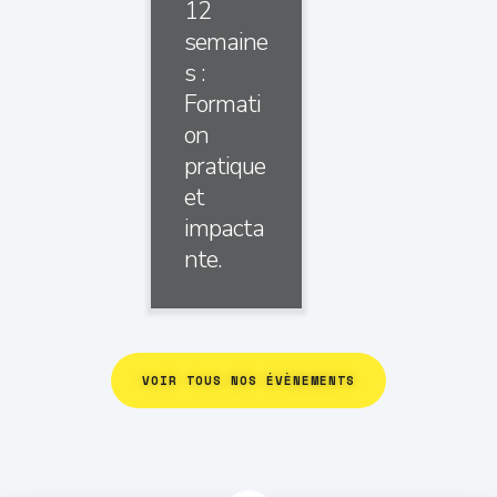
12
semaine
s :
Formati
on
pratique
et
impacta
nte.
VOIR TOUS NOS ÉVÈNEMENTS