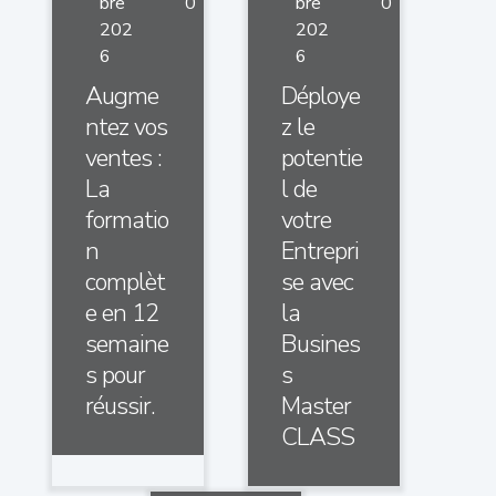
bre
0
bre
0
202
202
6
6
Augme
Déploye
ntez vos
z le
ventes :
potentie
La
l de
formatio
votre
n
Entrepri
complèt
se avec
e en 12
la
semaine
Busines
s pour
s
réussir.
Master
CLASS