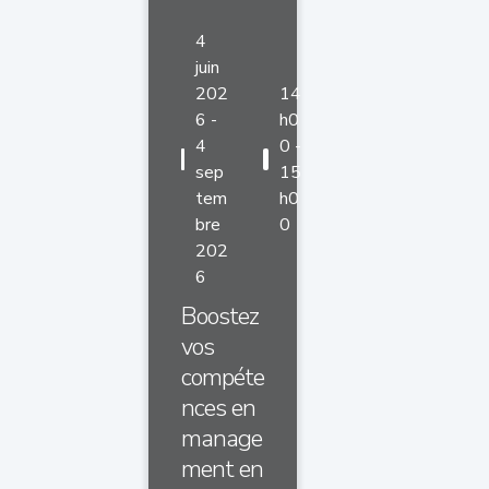
4
juin
202
14
6 -
h0
4
0 -
sep
15
tem
h0
bre
0
202
6
Boostez
vos
compéte
nces en
manage
ment en