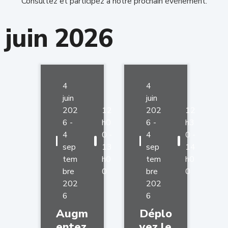
Consultez et participez à notre prochain évènement.
juin 2026
4
4
juin
juin
202
12
202
12
6 -
h0
6 -
h3
4
0 -
4
0 -
sep
13
sep
14
tem
h0
tem
h0
bre
0
bre
0
202
202
6
6
Augm
Déplo
entez
yez le