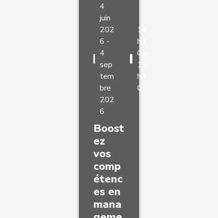
4
juin
202
14
6 -
h0
4
0 -
sep
15
tem
h0
bre
0
202
6
Boost
ez
vos
comp
étenc
es en
mana
geme