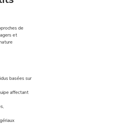
pproches de
nagers et
 nature
vidus basées sur
uipe affectant
es,
gériaux