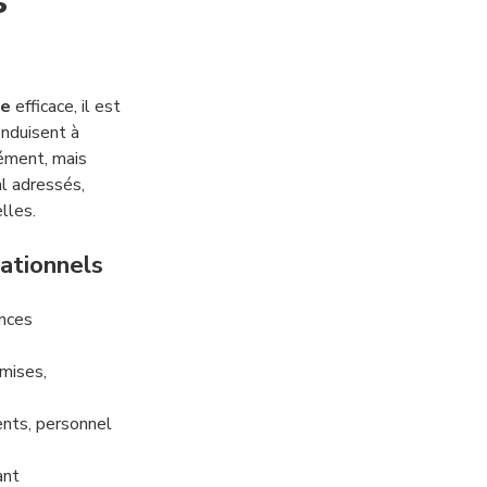
s
Évaluez votre entreprise
se
efficace, il est
en 2 minutes
nduisent à
nément, mais
l adressés,
lles.
sationnels
Évaluez votre
leadership managérial
ences
smises,
nts, personnel
ant