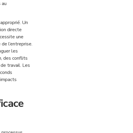
s au
 approprié. Un
ion directe
écessite une
 de l’entreprise.
nguer les
n, des conflits
de travail. Les
econds
s impacts
ficace
 processus