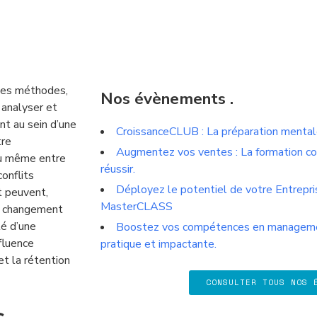
des méthodes,
Nos évènements
.
 analyser et
nt au sein d’une
CroissanceCLUB : La préparation mentale
tre
Augmentez vos ventes : La formation c
ou même entre
réussir.
onflits
Déployez le potentiel de votre Entrepri
t peuvent,
MasterCLASS
de changement
té d’une
Boostez vos compétences en managemen
nfluence
pratique et impactante.
et la rétention
CONSULTER TOUS NOS 