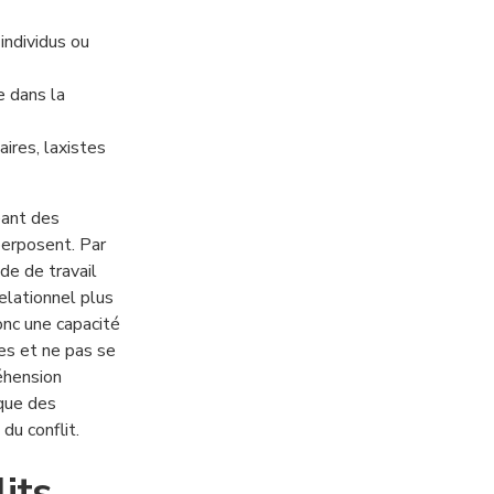
 individus ou
e dans la
aires, laxistes
éant des
perposent. Par
e de travail
elationnel plus
nc une capacité
tes et ne pas se
éhension
que des
du conflit.
lits