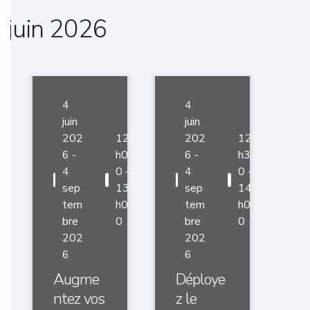
juin 2026
4
4
juin
juin
202
12
202
12
6 -
h0
6 -
h3
4
0 -
4
0 -
sep
13
sep
14
tem
h0
tem
h0
bre
0
bre
0
202
202
6
6
Augme
Déploye
ntez vos
z le