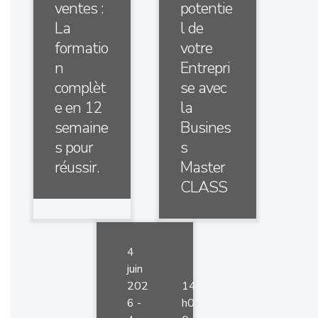
ventes :
potentie
La
l de
formatio
votre
n
Entrepri
complèt
se avec
e en 12
la
semaine
Busines
s pour
s
réussir.
Master
CLASS
4
juin
202
14
6 -
h0