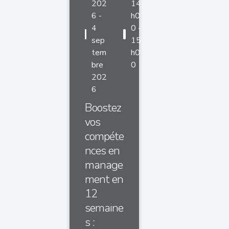
202
14
6 -
h0
4
0 -
sep
15
tem
h0
bre
0
202
6
Boostez
vos
compéte
nces en
manage
ment en
12
semaine
s :