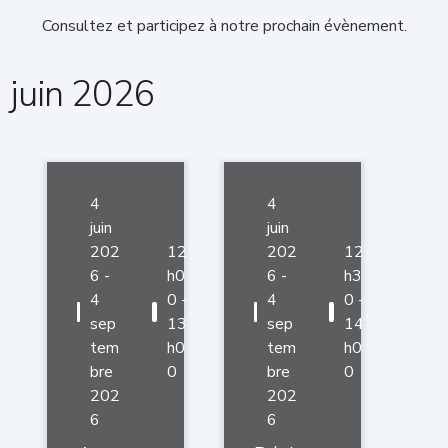
Consultez et participez à notre prochain évènement.
juin 2026
4
4
juin
juin
202
12
202
12
6 -
h0
6 -
h3
4
0 -
4
0 -
sep
13
sep
14
tem
h0
tem
h0
bre
0
bre
0
202
202
6
6