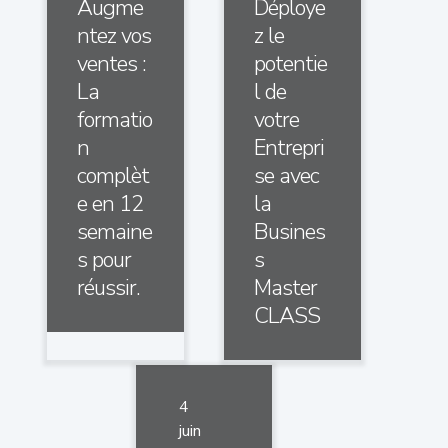
Augme
Déploye
ntez vos
z le
ventes :
potentie
La
l de
formatio
votre
n
Entrepri
complèt
se avec
e en 12
la
semaine
Busines
s pour
s
réussir.
Master
CLASS
4
juin