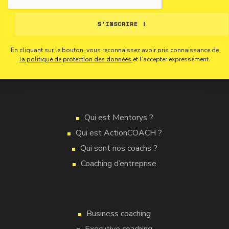
S'INSCRIRE !
En cliquant sur le bouton, vous reconnaissez avoir pris connaissance de
la politique de protection des données
et l’accepter expressément.
Qui est Mentorys ?
Qui est ActionCOACH ?
Qui sont nos coachs ?
Coaching d’entreprise
Business coaching