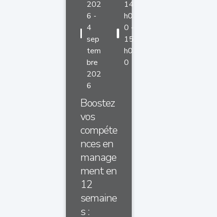
202
14
6 -
h0
4
0 -
sep
15
tem
h0
bre
0
202
6
Boostez
vos
compéte
nces en
manage
ment en
12
semaine
s :