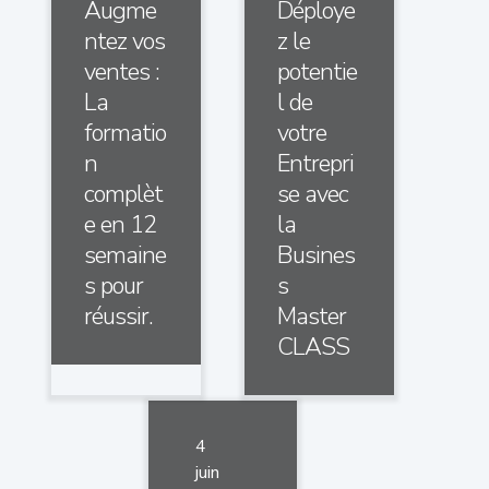
Augme
Déploye
ntez vos
z le
ventes :
potentie
La
l de
formatio
votre
n
Entrepri
complèt
se avec
e en 12
la
semaine
Busines
s pour
s
réussir.
Master
CLASS
4
juin